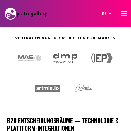
Skip
to
plato.gallery
content
HOME
VERTRAUEN VON INDUSTRIELLEN B2B-MARKEN
ÜBER UNS
FEATURES
SHOWCASES
KONTAKT
LOGIN
B2B ENTSCHEIDUNGSRÄUME — TECHNOLOGIE &
PLATTFORM-INTEGRATIONEN