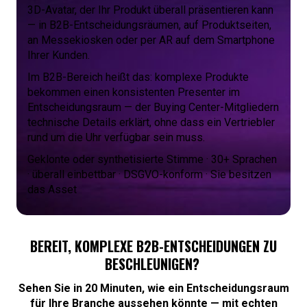
3D-Avatar, der Ihr Produkt überall präsentieren kann
— in B2B-Entscheidungsräumen, auf Produktseiten,
an Messekiosken oder per AR auf dem Smartphone
Ihrer Kunden.
Im B2B-Bereich heißt das: komplexe Produkte
bekommen einen konsistenten Presenter im
Entscheidungsraum — der Buying Center-Mitgliedern
technische Details erklärt, ohne dass ein Vertriebler
rund um die Uhr verfügbar sein muss.
Geklonte oder synthetisierte Stimme · 30+ Sprachen
· überall einbettbar · DSGVO-konform · Sie besitzen
das Asset
BEREIT, KOMPLEXE B2B-ENTSCHEIDUNGEN ZU
BESCHLEUNIGEN?
Sehen Sie in 20 Minuten, wie ein Entscheidungsraum
für Ihre Branche aussehen könnte — mit echten